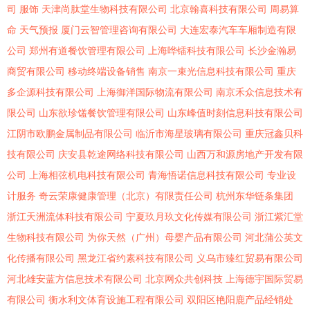
司
服饰
天津尚肽堂生物科技有限公司
北京翰喜科技有限公司
周易算
命
天气预报
厦门云智管理咨询有限公司
大连宏泰汽车车厢制造有限
公司
郑州有道餐饮管理有限公司
上海哗镭科技有限公司
长沙金瀚易
商贸有限公司
移动终端设备销售
南京一束光信息科技有限公司
重庆
多企源科技有限公司
上海御洋国际物流有限公司
南京禾众信息技术有
限公司
山东欲珍馐餐饮管理有限公司
山东峰值时刻信息科技有限公司
江阴市欧鹏金属制品有限公司
临沂市海星玻璃有限公司
重庆冠鑫贝科
技有限公司
庆安县乾途网络科技有限公司
山西万和源房地产开发有限
公司
上海相弦机电科技有限公司
青海悟诺信息科技有限公司
专业设
计服务
奇云荣康健康管理（北京）有限责任公司
杭州东华链条集团
浙江天洲流体科技有限公司
宁夏玖月玖文化传媒有限公司
浙江紫汇堂
生物科技有限公司
为你天然（广州）母婴产品有限公司
河北蒲公英文
化传播有限公司
黑龙江省约素科技有限公司
义乌市臻红贸易有限公司
河北雄安蓝方信息技术有限公司
北京网众共创科技
上海德宇国际贸易
有限公司
衡水利文体育设施工程有限公司
双阳区艳阳鹿产品经销处