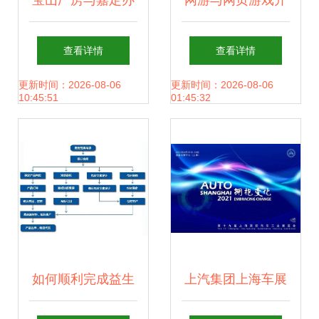
宝山厂房与嘉定办
网游与网页游戏开
公室装修 技术咨询
服走向趋势掌握导
查看详情
查看详情
的关键作用
向行前指南视角视
更新时间：2026-08-06
更新时间：2026-08-06
10:45:51
01:45:32
角实用手册 +。精
确《绝地求生+定
向突破手册精要》
如何顺利完成益生
上汽集团上海车展