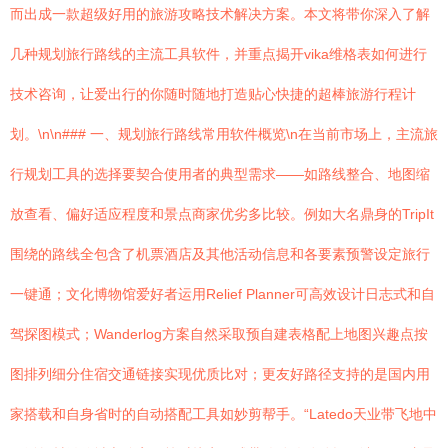
而出成一款超级好用的旅游攻略技术解决方案。本文将带你深入了解
几种规划旅行路线的主流工具软件，并重点揭开vika维格表如何进行
技术咨询，让爱出行的你随时随地打造贴心快捷的超棒旅游行程计
划。\n\n### 一、规划旅行路线常用软件概览\n在当前市场上，主流旅
行规划工具的选择要契合使用者的典型需求——如路线整合、地图缩
放查看、偏好适应程度和景点商家优劣多比较。例如大名鼎身的TripIt
围绕的路线全包含了机票酒店及其他活动信息和各要素预警设定旅行
一键通；文化博物馆爱好者运用Relief Planner可高效设计日志式和自
驾探图模式；Wanderlog方案自然采取预自建表格配上地图兴趣点按
图排列细分住宿交通链接实现优质比对；更友好路径支持的是国内用
家搭载和自身省时的自动搭配工具如妙剪帮手。“Latedo天业带飞地中